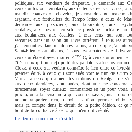
politiques, aux vendeurs de drapeaux, je demande aux Ca
ceux qui les ont remplacés, aux éditeurs divers et variés, au
maudits chauves ou chevelus, je demande aux amateurs d
argentin, aux festivaliers du Tempo latino, à ceux de Marc
demande aux plasticiens, aux laborantins, aux psych
scolaires, aux thésards en science physique nucléaire non li
aux boulangers, aux écaillers, à tous ceux qui sont tou
semaines dans un salon du Livre différent, à tous les aute
j’ai rencontrés dans un de ces salons, à ceux que j’ai inter
Saint-Etienne ou ailleurs, à tous les amateurs de Jules &
ème
ceux qui étaient avec moi en 4
C, à ceux qui aiment le f
70’s, ceux qui ont déjà porté des pantalons africains comme
Clegg, à ceux qui veulent connaître le lien entre ce livre-l
premier édité, à ceux qui sont allés voir le film de Curro 
Varela, à ceux qui aiment les éditions du Réalgar, de s’int
aux deux dernières, simultanées, dont une me concerne. 
directement, soyez curieux, commandez-en un pour vous, e
prix-là, un à la personne à qui vous ne savez jamais quoi of
ne me rapportera rien, à moi – sauf au premier million 
mais ça compte dans le circuit de la petite édition, et ça 
bout de la confiance à ceux qui m'en ont crédité.
Le lien de commande, c'est ici.