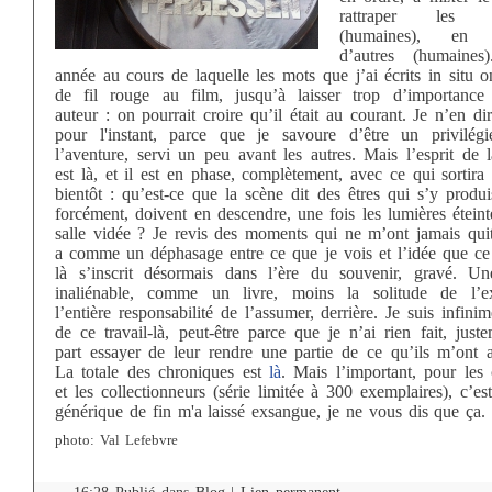
rattraper les e
(humaines), en l
d’autres (humaines
année au cours de laquelle les mots que j’ai écrits in situ o
de fil rouge au film, jusqu’à laisser trop d’importance
auteur : on pourrait croire qu’il était au courant. Je n’en dir
pour l'instant, parce que je savoure d’être un privilég
l’aventure, servi un peu avant les autres. Mais l’esprit de 
est là, et il est en phase, complètement, avec ce qui sortir
bientôt : qu’est-ce que la scène dit des êtres qui s’y produi
forcément, doivent en descendre, une fois les lumières éteint
salle vidée ? Je revis des moments qui ne m’ont jamais quitt
a comme un déphasage entre ce que je vois et l’idée que ce
là s’inscrit désormais dans l’ère du souvenir, gravé. Un
inaliénable, comme un livre, moins la solitude de l’ex
l’entière responsabilité de l’assumer, derrière. Je suis infinim
de ce travail-là, peut-être parce que je n’ai rien fait, just
part essayer de leur rendre une partie de ce qu’ils m’ont a
La totale des chroniques est
là
. Mais l’important, pour les 
et les collectionneurs (série limitée à 300 exemplaires), c’e
générique de fin m'a laissé exsangue, je ne vous dis que ça.
photo: Val Lefebvre