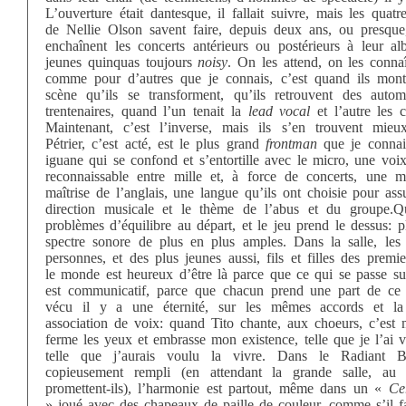
L’ouverture était dantesque, il fallait suivre, mais les quatr
de Nellie Olson savent faire, depuis deux ans, ou presque,
enchaînent les concerts antérieurs ou postérieurs à leur a
jeunes quinquas toujours
noisy
. On les attend, on les conna
comme pour d’autres que je connais, c’est quand ils mont
scène qu’ils se transforment, qu’ils retrouvent des autom
trentenaires, quand l’un tenait la
lead vocal
et l’autre les c
Maintenant, c’est l’inverse, mais ils s’en trouvent mieux
Pétrier, c’est acté, est le plus grand
frontman
que je connai
iguane qui se confond et s’entortille avec le micro, une voi
reconnaissable entre mille et, à force de concerts, une me
maîtrise de l’anglais, une langue qu’ils ont choisie pour as
direction musicale et le thème de l’abus et du groupe.Q
problèmes d’équilibre au départ, et le jeu prend le dessus: pl
spectre sonore de plus en plus amples. Dans la salle, le
personnes, et des plus jeunes aussi, fils et filles des premie
le monde est heureux d’être là parce que ce qui se passe su
est communicatif, parce que chacun prend une part de ce 
vécu il y a une éternité, sur les mêmes accords et 
association de voix: quand Tito chante, aux choeurs, c’est 
ferme les yeux et embrasse mon existence, telle que je l’ai 
telle que j’aurais voulu la vivre. Dans le Radiant B
copieusement rempli (en attendant la grande salle, au 
promettent-ils), l’harmonie est partout, même dans un «
Ce
» joué avec des chapeaux de paille de couleur, comme s’il fa