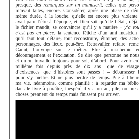
presque, des
remarques sur un manuscrit
, celles que pers
m’avait faites, encore. Considérer, après une phase de dén
même durée, à la louche, qu’elle est encore plus violente 
avait paru l’être à l’époque, et Dieu sait qu’elle l’était, déjà
le fichier maudit, se convaincre qu’il y a matière –
y’a tou
c’est pas en place
, la sentence fétiche d’un ami musicien
qu’il faut tout défaire, tout reconstruire, éliminer, des acti
personnages, des lieux, peut-être. Retravailler, refaire, reme
Canut, l’ouvrage sur le métier. Etre à mi-chemin en
découragement et l’excitation. Se dire que personne ne nous
et qu’on travaille toujours pour soi, d’abord. Pour avoir cr
millième fois depuis près de dix ans –que de visage
d’existences, que d’histoires sont passés ! – débarrasser l
pour s’y mettre. Et ne plus perdre de temps. Pile à l’heur
ma vie, néanmoins, comme planifié : à regarder ma biblio
dans le livre à paraître, inespéré il y a un an, pile, ou pres
choses prennent du temps mais finissent par arriver.