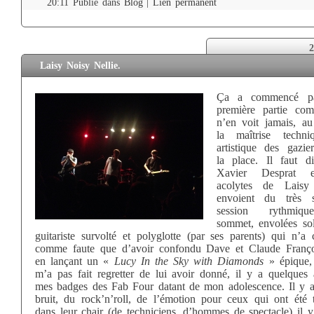
20:11 Publié dans
Blog
|
Lien permanent
2
Laisy Noisy Nellie.
Ça a commencé p
première partie co
n’en voit jamais, a
la maîtrise techni
artistique des gazie
la place. Il faut d
Xavier Desprat 
acolytes de Laisy
envoient du très s
session rythmiq
sommet, envolées so
guitariste survolté et polyglotte (par ses parents) qui n’a
comme faute que d’avoir confondu Dave et Claude Franço
en lançant un «
Lucy In the Sky with Diamonds
» épique,
m’a pas fait regretter de lui avoir donné, il y a quelques 
mes badges des Fab Four datant de mon adolescence. Il y a
bruit, du rock’n’roll, de l’émotion pour ceux qui ont été 
dans leur chair (de techniciens, d’hommes de spectacle) il y