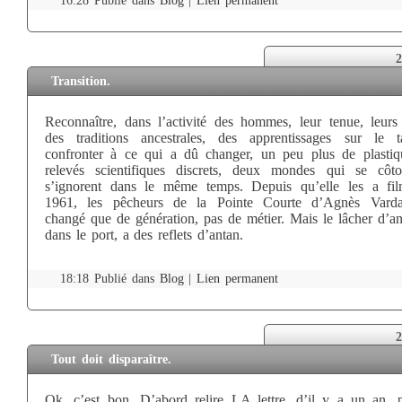
16:28 Publié dans
Blog
|
Lien permanent
2
Transition.
Reconnaître, dans l’activité des hommes, leur tenue, leurs 
des traditions ancestrales, des apprentissages sur le t
confronter à ce qui a dû changer, un peu plus de plastiq
relevés scientifiques discrets, deux mondes qui se côto
s’ignorent dans le même temps. Depuis qu’elle les a fi
1961, les pêcheurs de la Pointe Courte d’Agnès Vard
changé que de génération, pas de métier. Mais le lâcher d’an
dans le port, a des reflets d’antan.
18:18 Publié dans
Blog
|
Lien permanent
2
Tout doit disparaître.
Ok, c’est bon. D’abord relire LA lettre, d’il y a un an, p