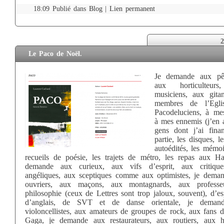
18:09 Publié dans
Blog
|
Lien permanent
2
Le Paco de Noël.
Je demande aux pêc
aux horticulteur
musiciens, aux gita
membres de l’Egli
Pacodeluciens, à me
à mes ennemis (j’en a
gens dont j’ai fina
partie, les disques, le
autoédités, les mémoi
recueils de poésie, les trajets de métro, les repas aux Hal
demande aux curieux, aux vifs d’esprit, aux critiqu
angéliques, aux sceptiques comme aux optimistes, je dema
ouvriers, aux maçons, aux montagnards, aux professe
philosophie (ceux de Lettres sont trop jaloux, souvent), d’e
d’anglais, de SVT et de danse orientale, je deman
violoncellistes, aux amateurs de groupes de rock, aux fans 
Gaga, je demande aux restaurateurs, aux routiers, aux