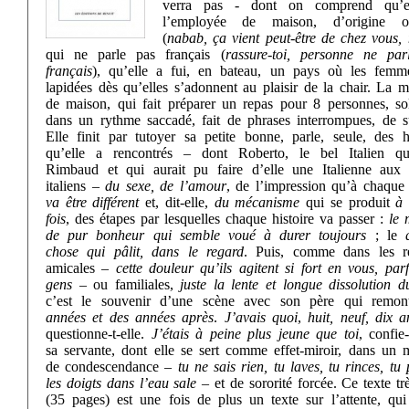
verra pas - dont on comprend qu’el
l’employée de maison, d’origine ori
(
nabab, ça vient peut-être de chez vous,
qui ne parle pas français (
rassure-toi, personne ne par
français
), qu’elle a fui, en bateau, un pays où les femm
lapidées dès qu’elles s’adonnent au plaisir de la chair. La m
de maison, qui fait préparer un repas pour 8 personnes, sol
dans un rythme saccadé, fait de phrases interrompues, de s
Elle finit par tutoyer sa petite bonne, parle, seule, des
qu’elle a rencontrés – dont Roberto, le bel Italien qui
Rimbaud et qui aurait pu faire d’elle une Italienne aux 
italiens –
du sexe, de l’amour
, de l’impression qu’à chaque
va être différent
et, dit-elle,
du mécanisme
qui se produit
à
fois
, des étapes par lesquelles chaque histoire va passer :
le
de pur bonheur qui semble voué à durer toujours
; le
chose qui pâlit, dans le regard
. Puis, comme dans les re
amicales –
cette douleur qu’ils agitent si fort en vous, parf
gens
– ou familiales,
juste la lente et longue dissolution d
c’est le souvenir d’une scène avec son père qui remo
années et des années après
.
J’avais quoi
,
huit, neuf, dix a
questionne-t-elle.
J’étais à peine plus jeune que toi
, confie-
sa servante, dont elle se sert comme effet-miroir, dans un 
de condescendance –
tu ne sais rien, tu laves, tu rinces, tu
les doigts dans l’eau sale
– et de sororité forcée. Ce texte tr
(35 pages) est une fois de plus un texte sur l’attente, qui 