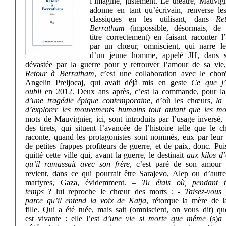
l’imagine, justement. Le théâtre, Mauvign
adonne en tant qu’écrivain, renverse le
classiques en les utilisant, dans
Re
Berratham
(impossible, désormais, de 
titre correctement) en faisant raconter l’
par un chœur, omniscient, qui narre le
d’un jeune homme, appelé JH, dans s
dévastée par la guerre pour y retrouver l’amour de sa vie,
Retour à Berratham
, c’est une collaboration avec le chor
Angelin Preljocaj, qui avait déjà mis en geste
Ce que j’
oubli
en 2012. Deux ans après, c’est la commande, pour la
d’une tragédie épique contemporaine
, d’où les chœurs,
la
d’explorer les mouvements humains tout autant que les mo
mots de Mauvignier, ici, sont introduits par l’usage inversé,
des tirets, qui situent l’avancée de l’histoire telle que le 
raconte, quand les protagonistes sont nommés, eux par leur
de petites frappes profiteurs de guerre, et de paix, donc. Pui
quitté cette ville qui, avant la guerre, le destinait
aux kilos d
qu’il ramassait avec son frère
, c’est paré de son amour 
revient, dans ce qui pourrait être Sarajevo, Alep ou d’autre
martyres, Gaza, évidemment. –
Tu étais où, pendant 
temps
? lui reproche le chœur des morts ; -
Taisez-vous 
parce qu’il entend la voix de Katja
, rétorque la mère de l
fille. Qui a été tuée, mais sait (omniscient, on vous dit) q
est vivante : elle l’est
d’une vie si morte que même
(s)
a 