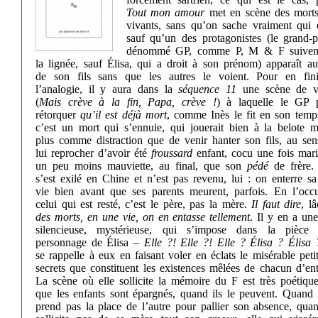
Tout mon amour
met en scène des morts
vivants, sans qu’on sache vraiment qui e
sauf qu’un des protagonistes (le grand-pè
dénommé GP, comme P, M & F suivent
la lignée, sauf Élisa, qui a droit à son prénom) apparaît a
de son fils sans que les autres le voient. Pour en fin
l’analogie, il y aura dans la
séquence 11
une scène de v
(
Mais crève à la fin, Papa, crève !
) à laquelle le GP p
rétorquer
qu’il est déjà mort
, comme Inès le fit en son temp
c’est un mort qui s’ennuie, qui jouerait bien à la belote m
plus comme distraction que de venir hanter son fils, au sens
lui reprocher d’avoir été
froussard
enfant, cocu une fois mari
un peu moins mauviette, au final, que son
pédé
de frère.
s’est exilé en Chine et n’est pas revenu, lui : on enterre s
vie bien avant que ses parents meurent, parfois. En l’occu
celui qui est resté, c’est le père, pas la mère.
Il faut dire
, lâ
des morts, en une vie, on en entasse tellement
. Il y en a une
silencieuse, mystérieuse, qui s’impose dans la pièce
personnage de Élisa –
Elle ?! Elle ?! Elle ? Élisa ? Élisa 
se rappelle à eux en faisant voler en éclats le misérable peti
secrets que constituent les existences mêlées de chacun d’en
La scène où elle sollicite la mémoire du F est très poétique
que les enfants sont épargnés, quand ils le peuvent. Quand 
prend pas la place de l’autre pour pallier son absence, quan