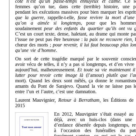
côté n’est qu’un passe-temps ennuyeux et calme
. Ce s
femmes qu’on tue, dans cette (terrible) histoire, une 
pendant les exécutions massives pour bien marquer les espri
que la guerre
, rappelle-t-elle,
fasse
revivre la mort d’un
qu’on a aimée si longtemps
, pour que les hommes
soudainement
peur des enfants du quartier qu’ils ont vu 
C’est un court texte, dense, haletant, au drame qui monte pa
l’issue ne peut pas être heureuse :
la paix ne recouvre rien,
l
chœur des morts ;
pour revenir, il lui faut beaucoup plus l
qu’une vie d’homme
.
On sort de cette tragédie marqué par le souvenir conscie
avoir vécu de telles, il n’y a pas si longtemps, et d’en vivre
aujourd’hui, malheureusement.
Et toute sa vie maintenant il
lutter pour revoir cette image là
(l’amour)
plutôt que l’a
mort). Quand les deux sont mêlés, ça donne le romantism
amants du Pont de Sarajevo. Quand la vie ne laisse pas l
entre l’un et l’autre, c’est une damnation.
Laurent Mauvignier
, Retour à Berratham,
les Éditions de 
2015
En 2012, Mauvignier s’était essayé au t
déjà, avec un huis-clos (dans une 
d’enfance désertée depuis longtemps, re
à l’occasion des funérailles du patr
forcément sartrien, ce qui est le cas, 