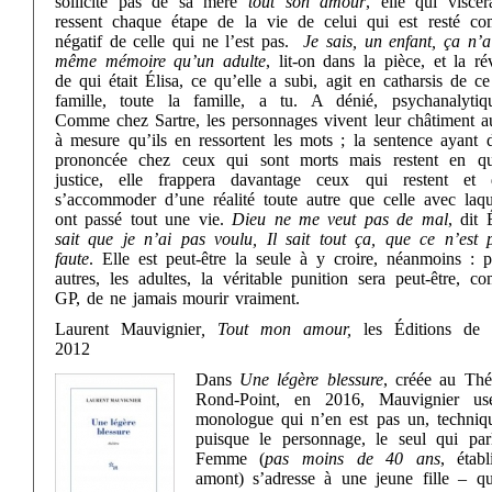
sollicite pas de sa mère
tout son amour
, elle qui viscér
ressent chaque étape de la vie de celui qui est resté c
négatif de celle qui ne l’est pas.
Je sais, un enfant, ça n’a
même mémoire qu’un adulte
, lit-on dans la pièce, et la ré
de qui était Élisa, ce qu’elle a subi, agit en catharsis de c
famille, toute la famille, a tu. A dénié, psychanalytiq
Comme chez Sartre, les personnages vivent leur châtiment au
à mesure qu’ils en ressortent les mots ; la sentence ayant d
prononcée chez ceux qui sont morts mais restent en q
justice, elle frappera davantage ceux qui restent et 
s’accommoder d’une réalité toute autre que celle avec laque
ont passé tout une vie.
Dieu ne me veut pas de mal
, dit 
sait que je n’ai pas voulu, Il sait tout ça, que ce n’est
faute
. Elle est peut-être la seule à y croire, néanmoins : p
autres, les adultes, la véritable punition sera peut-être, c
GP, de ne jamais mourir vraiment.
Laurent Mauvignier
, Tout mon amour,
les Éditions de 
2012
Dans
Une légère blessure
, créée au Thé
Rond-Point, en 2016, Mauvignier us
monologue qui n’en est pas un, techniq
puisque le personnage, le seul qui parl
Femme (
pas moins de 40 ans
, établ
amont) s’adresse à une jeune fille – q