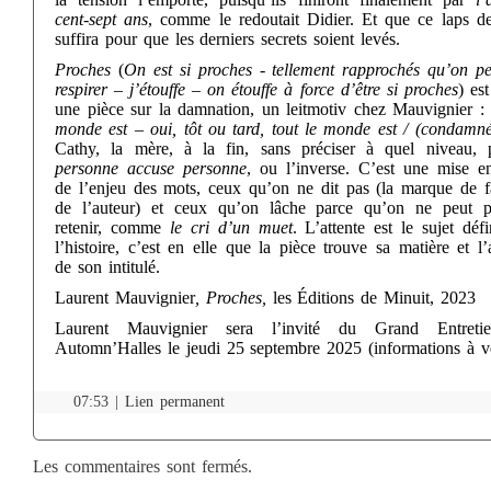
cent-sept ans
, comme le redoutait Didier. Et que ce laps d
suffira pour que les derniers secrets soient levés.
Proches
(
On est si proches - tellement rapprochés qu’on pe
respirer – j’étouffe – on étouffe à force d’être si proches
) es
une pièce sur la damnation, un leitmotiv chez Mauvignier 
monde est – oui, tôt ou tard, tout le monde est / (condamné
Cathy, la mère, à la fin, sans préciser à quel niveau, 
personne accuse personne
, ou l’inverse. C’est une mise e
de l’enjeu des mots, ceux qu’on ne dit pas (la marque de f
de l’auteur) et ceux qu’on lâche parce qu’on ne peut p
retenir, comme
le cri d’un muet
. L’attente est le sujet défi
l’histoire, c’est en elle que la pièce trouve sa matière et l
de son intitulé.
Laurent Mauvignier
, Proches,
les Éditions de Minuit, 2023
Laurent Mauvignier sera l’invité du Grand Entreti
Automn’Halles le jeudi 25 septembre 2025 (informations à ve
07:53 |
Lien permanent
Les commentaires sont fermés.