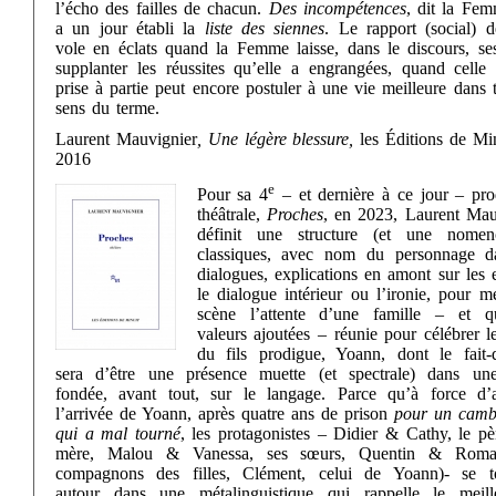
l’écho des failles de chacun.
Des incompétences
, dit la Fem
a un jour établi la
liste des siennes
. Le rapport (social) d
vole en éclats quand la Femme laisse, dans le discours, ses
supplanter les réussites qu’elle a engrangées, quand celle 
prise à partie peut encore postuler à une vie meilleure dans 
sens du terme.
Laurent Mauvignier
, Une légère blessure,
les Éditions de Min
2016
e
Pour sa 4
– et dernière à ce jour – pro
théâtrale,
Proches
, en 2023, Laurent Mau
définit une structure (et une nomenc
classiques, avec nom du personnage d
dialogues, explications en amont sur les e
le dialogue intérieur ou l’ironie, pour m
scène l’attente d’une famille – et q
valeurs ajoutées – réunie pour célébrer l
du fils prodigue, Yoann, dont le fait-
sera d’être une présence muette (et spectrale) dans un
fondée, avant tout, sur le langage. Parce qu’à force d’a
l’arrivée de Yoann, après quatre ans de prison
pour un camb
qui a mal tourné
, les protagonistes – Didier & Cathy, le pè
mère, Malou & Vanessa, ses sœurs, Quentin & Romai
compagnons des filles, Clément, celui de Yoann)- se t
autour dans une métalinguistique qui rappelle le meil