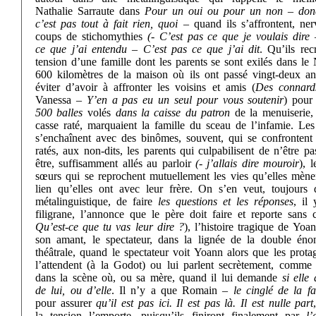
Nathalie Sarraute dans
Pour un oui ou pour un non
–
don
c’est pas tout à fait rien, quoi
– quand ils s’affrontent, ner
coups de stichomythies
(- C’est pas ce que je voulais dire 
ce que j’ai entendu – C’est pas ce que j’ai dit
. Qu’ils rec
tension d’une famille dont les parents se sont exilés dans le
600 kilomètres de la maison où ils ont passé vingt-deux an
éviter d’avoir à affronter les voisins et amis (
Des connard
Vanessa –
Y’en a pas eu un seul pour vous soutenir
) pour
500 balles
volés
dans la caisse du patron
de la menuiserie, 
casse raté, marquaient la famille du sceau de l’infamie. Les
s’enchaînent avec des binômes, souvent, qui se confrontent 
ratés, aux non-dits, les parents qui culpabilisent de n’être pa
être, suffisamment allés au parloir
(- j’allais dire mouroir
), 
sœurs qui se reprochent mutuellement les vies qu’elles mènen
lien qu’elles ont avec leur frère. On s’en veut, toujours 
métalinguistique, de faire
les questions et les réponses
, il
filigrane, l’annonce que le père doit faire et reporte sans 
Qu’est-ce que tu vas leur dire ?
), l’histoire tragique de Yoa
son amant, le spectateur, dans la lignée de la double énon
théâtrale, quand le spectateur voit Yoann alors que les prota
l’attendent (à la Godot) ou lui parlent secrètement, comme
dans la scène où, ou sa mère, quand il lui demande
si elle
de lui, ou d’elle
. Il n’y a que Romain –
le cinglé de la fa
pour assurer
qu’il est pas ici. Il est pas là. Il est nulle part
la tension l’emporte, puisqu’ils finiront finalement par
l’