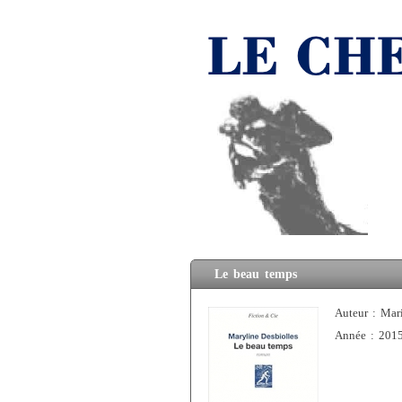
Le beau temps
Auteur : Mar
Année : 201