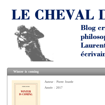
Winter is coming
Auteur : Pierre Jourde
Année : 2017