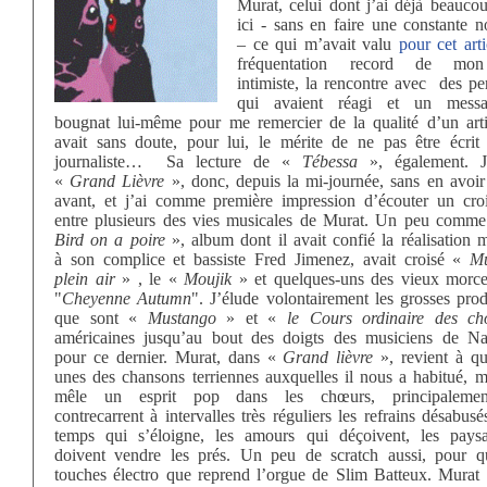
Murat, celui dont j’ai déjà beauco
ici - sans en faire une constante 
– ce qui m’avait valu
pour cet arti
fréquentation record de mo
intimiste, la rencontre avec des p
qui avaient réagi et un mess
bougnat lui-même pour me remercier de la qualité d’un arti
avait sans doute, pour lui, le mérite de ne pas être écrit
journaliste…
Sa lecture de «
Tébessa
», également. J
«
Grand Lièvre
», donc, depuis la mi-journée, sans en avoir 
avant, et j’ai comme première impression d’écouter un cro
entre plusieurs des vies musicales de Murat. Un peu comm
Bird on a poire
», album dont il avait confié la réalisation 
à son complice et bassiste Fred Jimenez, avait croisé «
Mu
plein air
» , le «
Moujik
» et quelques-uns des vieux morc
"
Cheyenne Autumn
". J’élude volontairement les grosses pro
que sont «
Mustango
» et «
le Cours ordinaire des c
américaines jusqu’au bout des doigts des musiciens de Nas
pour ce dernier. Murat, dans «
Grand lièvre
», revient à qu
unes des chansons terriennes auxquelles il nous a habitué, m
mêle un esprit pop dans les chœurs, principalemen
contrecarrent à intervalles très réguliers les refrains désabusé
temps qui s’éloigne, les amours qui déçoivent, les pays
doivent vendre les prés. Un peu de scratch aussi, pour q
touches électro que reprend l’orgue de Slim Batteux. Murat 