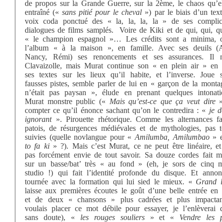
de propos sur la Grande Guerre, sur la 2ème, le chaos qu’el
entraîné («
sans pitié pour le cheval
») par le biais d’un tex
voix coda ponctué des « la, la, la, la » de ses compli
dialogues de films samplés. Voire de Kiki et de qui, qui, qu
« le champion espagnol »… Les crédits sont a minima, 
l’album « à la maison », en famille. Avec ses deuils 
Nancy, Rémi) ses renoncements et ses assurances. Il
Clavaizolle, mais Murat continue son « en plein air » en 
ses textes sur les lieux qu’il habite, et l’inverse. Joue 
fausses pistes, semble parler de lui en « garçon de la monta
n’était pas paysan », élude en prenant quelques intonat
Murat monstre public («
Mais qu’est-ce que ça veut dire
»
compter ce qu’il énonce sachant qu’on le contredira : «
je d
ignorant
». Pirouette rhétorique. Comme les alternances fa
patois, de résurgences médiévales et de mythologies, pas t
suivies (quelle novlangue pour «
Amilumba, Amilumbao
» 
to fa ki
» ?). Mais c’est Murat, ce ne peut être linéaire, et 
pas forcément envie de tout savoir. Sa douze cordes fait me
sur un basse/bat’ très « au fond » (eh, je sors de cinq 
studio !) qui fait l’identité profonde du disque. Et anno
tournée avec la formation qui lui sied le mieux. «
Grand l
laisse aux premières écoutes le goût d’une belle entrée en 
et de deux « chansons » plus cadrées et plus impactan
voulais placer ce mot débile pour essayer, je l’enlèverai 
sans doute), «
les rouges souliers
» et «
Vendre les 