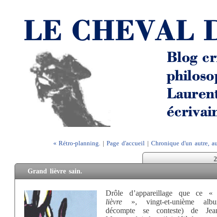
« Rétro-planning.
|
Page d'accueil
|
Chronique d'un autre, au
2
Grand lièvre sain.
Drôle d’appareillage que ce 
lièvre
», vingt-et-unième alb
décompte se conteste) de Jean