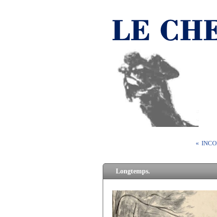
« INC
Longtemps.