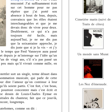
rencontré. J’ai suffisamment écrit
sur cet homme pour ne pas
répéter que j’ai porté son
absence à bout de bras, depuis,
convaincu que les rôles étaient
Cimetière marin (suivi de
interchangeables et que je me
Traits de côtes)
devais donc de vivre pour deux.
Doublement, ce qui n’a pas
toujours été facile, mais
aujourd’hui, je ne me dis pas
que la soixantaine approche, je
dis juste que si je la vis – et j’y
 le temps que Fred Vanneyre aura passé
Un monde sans Murat
et depuis je m’interroge sur l’idée qu’un
u’un de vingt ans, s’il n’a pas passé un
ait peu mais qu’il vivrait comme mille, en
tettler sort un single, terme désuet dans
nsommation musicale, qui parle de cette
our dire l’amour qu’on continue à leur
Les Noz d'émeraude.
’ils soient partis. C’est fort, c’est beau,
 pourront concentrer mais c’est écrit et
rbe dessin de Louis-Charles Eymar en
itiales du chanteur, fait que ce jour-là,
encore, longtemps.
 plateformes, comme on dit :