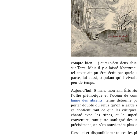
compte bien – j’aurai vécu deux fois
sur Terre. Mais il y a laissé
Nocturne
tel texte ait pu être écrit par quelq
pacte, lui aussi, stipulant qu’il vivr
peu de temps.
Aujourd’hui, 6 mars, mon ami Éric Hos
l’offre pléthorique et l’océan de co
haine des absents
, terme détourné p
porter doublé du refus qu’on a gardé qu
ça contient tout ce que les critiques
chanté avec les tripes, et le supe
couverture, tout juste souligné des in
précisément, on s’en souviendra plus 
C'est ici et disponible sur toutes les