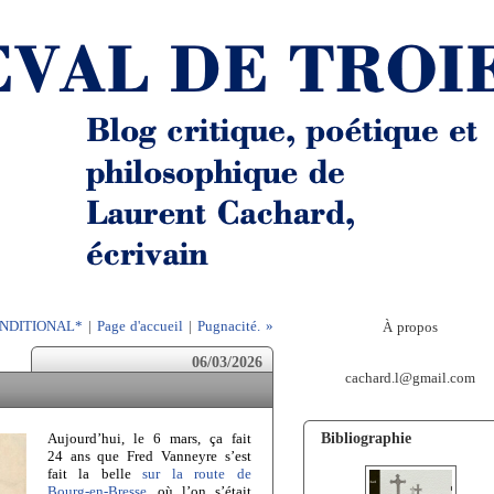
ONDITIONAL*
|
Page d'accueil
|
Pugnacité. »
À propos
06/03/2026
cachard.l@gmail.com
Bibliographie
Aujourd’hui, le 6 mars, ça fait
24 ans que Fred Vanneyre s’est
fait la belle
sur la route de
Bourg-en-Bresse
, où l’on s’était