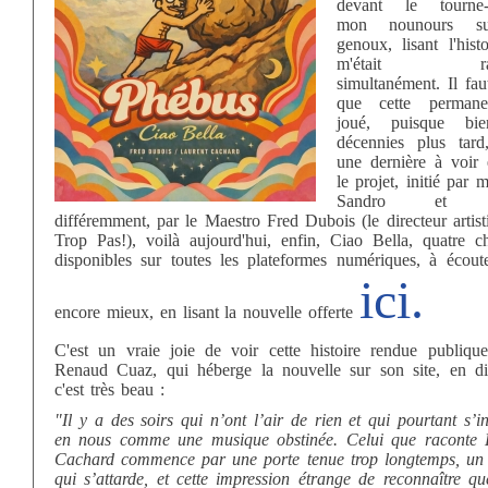
devant le tourne-d
mon nounours su
genoux, lisant l'hist
m'était raco
simultanément. Il fau
que cette perman
joué, puisque bi
décennies plus tard
une dernière à voir 
le projet, initié par
Sandro et re
différemment, par le Maestro Fred Dubois (le directeur artis
Trop Pas!), voilà aujourd'hui, enfin, Ciao Bella, quatre c
disponibles sur toutes les plateformes numériques, à écouter
ici.
encore mieux, en lisant la nouvelle offerte
C'est un vraie joie de voir cette histoire rendue publique
Renaud Cuaz, qui héberge la nouvelle sur son site, en di
c'est très beau :
"Il y a des soirs qui n’ont l’air de rien et qui pourtant s’in
en nous comme une musique obstinée. Celui que raconte 
Cachard commence par une porte tenue trop longtemps, un 
qui s’attarde, et cette impression étrange de reconnaître qu