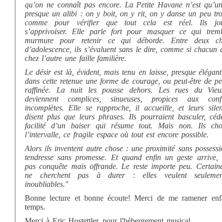
qu’on ne connaît pas encore.
La Petite Havane
n’est qu’un
presque un alibi : on y boit, on y rit, on y danse un peu tr
comme pour vérifier que tout cela est réel.
Ils j
s’apprivoiser. Elle parle fort pour masquer ce qui tremb
murmure pour retenir ce qui déborde. Entre deux ch
d’adolescence, ils s’évaluent sans le dire, comme si chacun 
chez l’autre une faille familière.
Le désir est là, évident, mais tenu en laisse, presque élégant
dans cette retenue une forme de courage, ou peut-être de pe
raffinée. La nuit les pousse dehors. Les rues du Vieu
deviennent complices, sinueuses, propices aux confi
incomplètes. Elle se rapproche, il accueille, et leurs sile
disent plus que leurs phrases. Ils pourraient basculer, céd
facilité d’un baiser qui résume tout. Mais non. Ils choi
l’intervalle, ce fragile espace où tout est encore possible.
Alors ils inventent autre chose : une proximité sans possess
tendresse sans promesse. Et quand enfin un geste arrive, i
pas conquête mais offrande. Le reste importe peu. Certaine
ne cherchent pas à durer : elles veulent seulemen
inoubliables."
Bonne lecture et bonne écoute! Merci de me ramener enf
temps.
Merci à Eric Hostettler, pour l'hébergement musical.