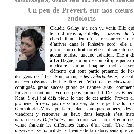
Un peu de Prévert, sur nos cœur
endoloris
Claudie Gallay n’a rien vu venir. Elle qui
le Sud mais a, dit-elle, «
besoin du N
cherchait un lieu où se ressourcer : elle
d’arriver dans le Finistère nord, elle a
jusqu’à un endroit où elle était sûre de ne
aucun touriste, aucune agitation. Elle a d
à La Hague, qu’on ne connaît que par sa c
nucléaire, qu’on imagine moins livr
éléments qui sont partie prenante de l’ex
des gens de là-bas. Son roman, «
les Déferlantes
», le seul
ma connaissance dont le titre et l’effet de bouche-à-oreil
conjugués, grand succès public de l’année 2009, commen
Prévert et continue avec des gens comme lui. Des
vrais gen
Kent, à qui j’ai déjà piqué le titre de cet article. Prévert a
promener, à deux pas de sa maison, dans le petit vallon de
Germain-des-Vaux, peut-être, dans quelques années, des 
viendront y retrouver les lieux dans lesquels s’est insta
narratrice des
Déferlante
s, une femme sans nom et entre de
venue franchir les différentes étapes d’un deuil. Une fe
observe et se nourrit de la Beauté de la nature, sans que ce