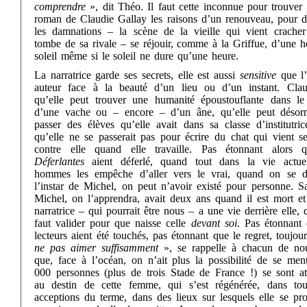
comprendre
», dit Théo. Il faut cette inconnue pour trouver
roman de Claudie Gallay les raisons d’un renouveau, pour d
les damnations – la scène de la vieille qui vient cracher
tombe de sa rivale – se réjouir, comme à la Griffue, d’une h
soleil même si le soleil ne dure qu’une heure.
La narratrice garde ses secrets, elle est aussi
sensitive
que l
auteur face à la beauté d’un lieu ou d’un instant. Clau
qu’elle peut trouver une humanité époustouflante dans le
d’une vache ou – encore – d’un âne, qu’elle peut désor
passer des élèves qu’elle avait dans sa classe d’institutric
qu’elle ne se passerait pas pour écrire du chat qui vient se
contre elle quand elle travaille. Pas étonnant alors 
Déferlantes
aient déferlé, quand tout dans la vie actue
hommes les empêche d’aller vers le vrai, quand on se d
l’instar de Michel, on peut n’avoir existé pour personne. S
Michel, on l’apprendra, avait deux ans quand il est mort et
narratrice – qui pourrait être nous – a une vie derrière elle, q
faut valider pour que naisse celle
devant soi
. Pas étonnant 
lecteurs aient été touchés, pas étonnant que le regret, toujour
ne pas aimer suffisamment
», se rappelle à chacun de no
que, face à l’océan, on n’ait plus la possibilité de se ment
000 personnes (plus de trois Stade de France !) se sont at
au destin de cette femme, qui s’est régénérée, dans tou
acceptions du terme, dans des lieux sur lesquels elle se pr