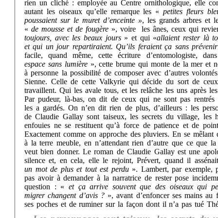
rien un cliché : employée au Centre ornithologique, elle co
autant les oiseaux qu’elle remarque les «
petites fleurs bl
poussaient sur le muret d’enceinte »
, les grands arbres et l
«
de mousse et de fougère
», voire les ânes, ceux qui revie
toujours, avec les beaux jours
» et qui «
allaient rester là to
et qui un jour repartiraient. Qu’ils feraient ça sans prévenir
facile, quand même, cette écriture d’entomologiste, dan
espace sans lumière
», cette brume qui monte de la mer et n
à personne la possibilité de composer avec d’autres volontés
Sienne. Celle de cette Valkyrie qui décide du sort de ceux
travaillent. Qui les avale tous, et les relâche les uns après les
Par pudeur, là-bas, on dit de ceux qui ne sont pas rentrés 
les a gardés. On n’en dit rien de plus, d’ailleurs : les per
de Claudie Gallay sont taiseux, les secrets du village, les h
enfouies ne se restituent qu’à force de patience et de point
Exactement comme on approche des pluviers. En se mêlant 
à la terre meuble, en n’attendant rien d’autre que ce que la
veut bien donner. Le roman de Claudie Gallay est une apol
silence et, en cela, elle le rejoint, Prévert, quand il asséna
un mot de plus et tout est perdu
». Lambert, par exemple, 
pas avoir à demander à la narratrice de rester pose incidem
question : «
et ça arrive souvent que des oiseaux qui pe
migrer changent d’avis ?
», avant d’enfoncer ses mains au 
ses poches et de ruminer sur la façon dont il n’a pas tué Th