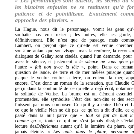
« Les personnages sont taiseux, les secrets du vi
les histoires enfouies ne se restituent qu’à fo
patience et de pointillisme. Exactement com
approche des pluviers. »
La Hague, nous dit le personnage, vomit les gens qu’
souhaite pas voir rester ; les autres, elle les garde, 
définitivement. Elle n’est que de passage, mais com
Lambert, on perçoit que ce qu’elle est venue chercher
son âme autant que son visage, mais la renforce, la reconstr
dialogues de Gallay sont ciselés, quand l’un demande, pour e
avec le silence, si justement «
le silence ne vous gêne p
l’autre «
fait non avec la tête
», point. Dans ce roman,
question de lande, de terre et de mer mêlées puisque quan
plaque le ventre contre la terre, on entend la mer, app
encore. C’est donc un roman de la sensation, que Claudie G
perçu dans la continuité de ce qu’elle a déjà écrit, notamme
la solitude de Venise. La brume est un élément essentiel
promenades, elle symbolise l’état des non-dits et des secr
finissent par nous composer. Ce qu’il y a entre Théo et L
ce que la vieille Nan ne dit pas, ce qu’on a dit d’elle, ce q
passé dans la nuit parce que «
tout se fait de nuit ici
comme ça
», toute ce qui ne s’est jamais dissipé s’éclai
lecture des
Déferlantes
autant qu’à la lumière du phare, qu
jamais éteinte. «
Les nuits dans le phare, personne n