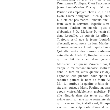
l’Assistance Publique. C’est l’accouc
jeune Louis-Marius P - qui fait cet
Pauline est employée chez elle, rue D
Lyon. Drame bourgeois - bien qu’anti
L. n’étaient pas mariés - amours ancill
fauté avec la servante, laquelle s’e
mettant l’enfant au monde, puis 
d’abandon ? Ou Madame N. tenait-ell
dans lesquelles on suivait les fille
Toujours est-il que le jeune Louis-M
d’accueil, rencontrera un jour Marthe
donnera naissance à celui qui cherch
Qui découvrira des choses curieuses
naturelle de Adèle P., lingère de son 
qui en fait deux sur deux généra
Monsieur – ce qui ne s’invente pas, 
s’appelle maintenant Impasse Molière
dans le Jura où, alors qu’elle est d
l’époque, elle prendra pour époux
sabotier, portant le nom de Marie-Al
M., lui attribue la qualité inédite d
six ans, puisque Marie-Pauline mourra
époux vraisemblablement mobilisé. Po
elle réfugiée dans des terres qui dé
même nom sur une zone restreinte de
qui l’a recueillie, était-il veuf, libre-
amours au crépuscule d’une dure e